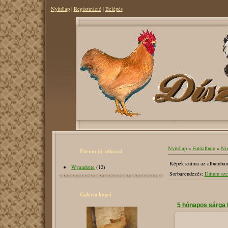
Nyitólap
|
Regisztráció
|
Belépés
Nyitólap
»
Fotóalbum
»
Nor
Fórum új válaszai
Képek száma az albumban
Wyandotte
(12)
Sorbarendezés
:
Dátum sze
Galéria képei
5 hónapos sárga