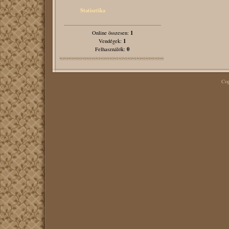
Statisztika
1
Online összesen:
1
Vendégek:
0
Felhasználók:
Cop