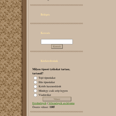
Belépés
Keresés
Körkérdésünk
Milyen típusú tyúkokat tartasz,
tartanál?
Tojó típusúakat
Hús típusúakat
Kettős hasznosításút
Mindegy csak szép legyen
Viadorokat
Eredmények
|
Vélemények archívuma
1185
Összes válasz: