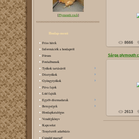
2011-
[
Plymouth rock
]
Honlap-menü
8666
Friss hírek
Információk a honlapról
Sárga plymouth c
Fórum
Fotóalbumok
Tyúkok tartásáról
Dísztyúkok
2010-
Gyöngytyúkok
1-2 fehér brahma
Páva fajok
csibe is 
Lúd fajták
Egyéb díszmadarak
Betegségek
2613
Honlapkatalógus
Vendégkönyv
Kapcsolat
Tenyésztői adatbázis
Csináld magad!