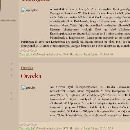
A krónikák szerint a
kitenyésztő a dél-angliai Kent grófsá
Orpington-House-ban W. Cook volt. Fekete langschanból, ply
valószínűleg szumátraiból hozott ki Cook nagy gazdasági értékű
rendelkező tyúkot. Érdekesség, hogy a bekeresztezett egyedek 
standard-jének. Tehát fajta tiszta tyúknak értéktelen állatokból
Újonnan kitenyésztett tyúkjait Cook az első alkalo
Kristálypalotában rendezett kiállításon és Birminghamban muta
különböztek a langschantól. Lényegesen nagyobb és súlyosabb
Partington és 1891-ben Londonban egy másik kiállításon mutatta be őket. 1881-ben 
orpingtonok K. Huthoz Németországba. Sárgán kerültek tíz évvel később dr. B. Blanc
Dísztyúkok O
|
Megtekintések száma:
2968
|
Hozzáadta::
Imre
|
Dátum:
2011-01-06
Oravka
Oravka
Az Oravka tyúk kitenyésztéséhez az Oravka (szlovákia
keresztezték, Rhode Island, Wyandotte és New Hampshire faj
ismerték el új fajtának. Az eredeti tenyésztési cél az volt,
hasznosítású fajtát, amelynek jó a tojástermelése, a nö
alkalmazkodó képessége és ezeket a tulajdonságokat szabadtéri
tenyésztési program 1950-ben indult. A fajta elismerésének
tenyésztőnél, 56 kakas és 502 tyúk volt regisztrálva. A fajta 
sem, főként Szlovákiában, illetve a környező országokban ismer
Dísztyúkok O
|
Megtekintések száma:
2873
|
Hozzáadta::
Imre
|
Dátum:
2010-12-25