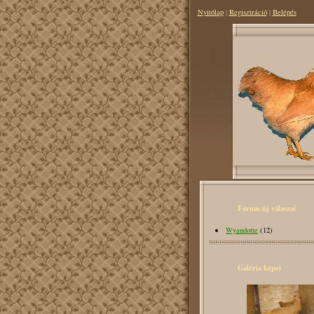
Nyitólap
|
Regisztráció
|
Belépés
Fórum új válaszai
Wyandotte
(12)
Galéria képei