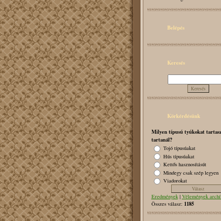
Belépés
Keresés
Körkérdésünk
Milyen típusú tyúkokat tartasz
tartanál?
Tojó típusúakat
Hús típusúakat
Kettős hasznosításút
Mindegy csak szép legyen
Viadorokat
Eredmények
|
Vélemények arch
1185
Összes válasz: