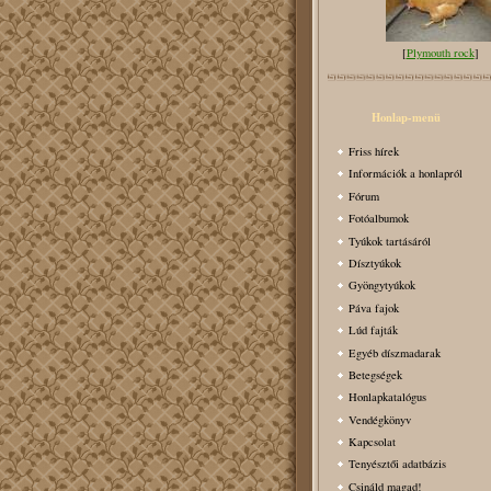
[
Plymouth rock
]
Honlap-menü
Friss hírek
Információk a honlapról
Fórum
Fotóalbumok
Tyúkok tartásáról
Dísztyúkok
Gyöngytyúkok
Páva fajok
Lúd fajták
Egyéb díszmadarak
Betegségek
Honlapkatalógus
Vendégkönyv
Kapcsolat
Tenyésztői adatbázis
Csináld magad!