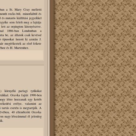
gban a St. Mary Cray melletti
mouth rocks-ból, minorkából és
 és mutatós kiállítási jegyekkel
egyike sem felelt meg a fajtája
 lett az orpington kitenyésztve.
mmal 1886-ban Londonban a
tta be, az állatok csak kevéssé
 típusokat hozott ki azután J.
már megérkeztek az első fekete
kéhoz és H. Martenhez.
) környéki parlagi tyúkokat
tákkal. Oravka fajtát 1990-ben
 hogy létre hozzanak egy kettős
vekedési erélye, valamint az
 tartás esetén is megtartják. A
 évében, 40 ellenőrzött Oravka
nem nagy létszámmal él jelenleg
ik.