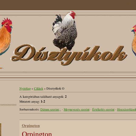
Nyitólap
»
Cikkek
» Dísztyúkok O
2
A kategóriában található anyagok
:
1-2
Mutatott anyag
:
Sorbarendezés
:
Dátum szerint
·
Megnevezés szerint
·
Értékelés szerint
·
Hozzászólások
Orpington
Orpington