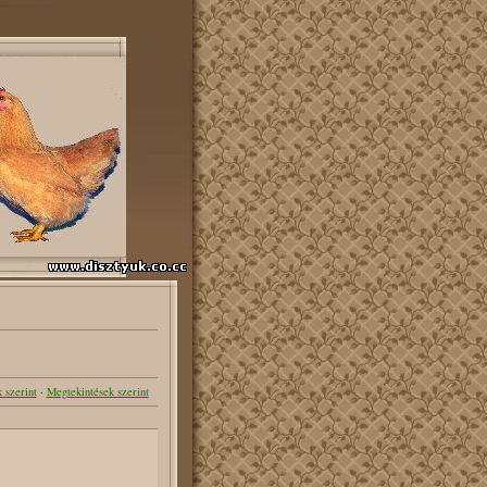
 szerint
·
Megtekintések szerint